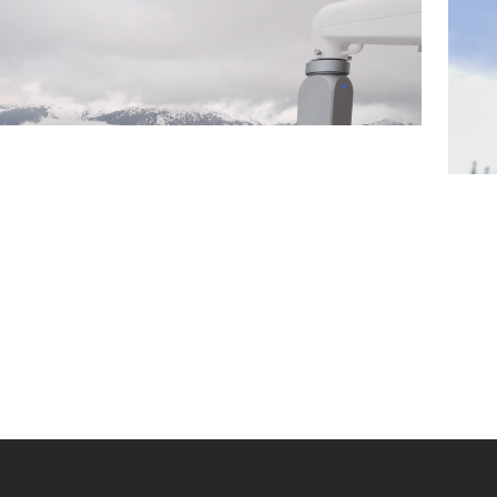
360Starlight
3
查看更多 >
查