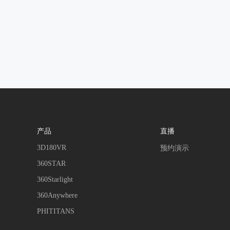
产品
直播
3D180VR
预约演示
360STAR
360Starlight
360Anywhere
PHITITANS