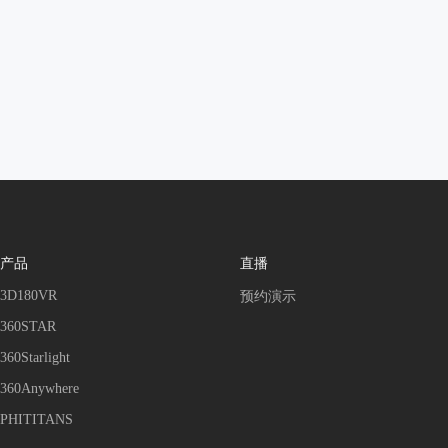
产品
直播
3D180VR
预约演示
360STAR
360Starlight
360Anywhere
PHITITANS