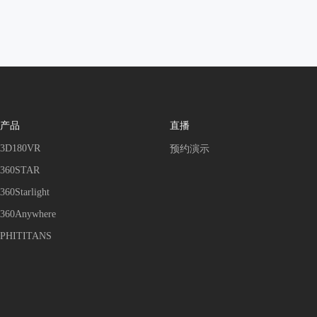
产品
直播
3D180VR
预约演示
360STAR
360Starlight
360Anywhere
PHITITANS