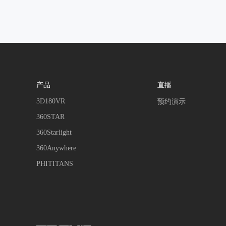
产品
直播
3D180VR
预约演示
360STAR
360Starlight
360Anywhere
PHITITANS